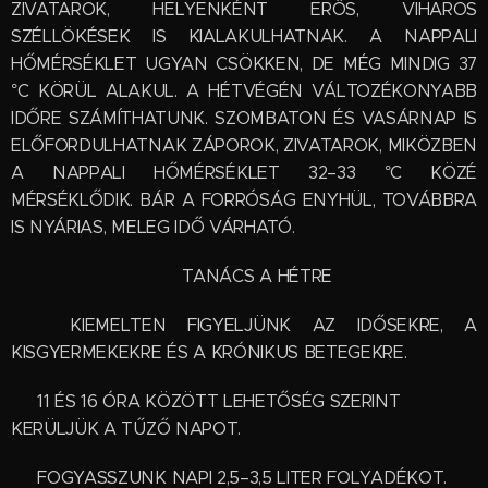
ZIVATAROK, HELYENKÉNT ERŐS, VIHAROS
SZÉLLÖKÉSEK IS KIALAKULHATNAK. A NAPPALI
HŐMÉRSÉKLET UGYAN CSÖKKEN, DE MÉG MINDIG 37
°C KÖRÜL ALAKUL. A HÉTVÉGÉN VÁLTOZÉKONYABB
IDŐRE SZÁMÍTHATUNK. SZOMBATON ÉS VASÁRNAP IS
ELŐFORDULHATNAK ZÁPOROK, ZIVATAROK, MIKÖZBEN
A NAPPALI HŐMÉRSÉKLET 32–33 °C KÖZÉ
MÉRSÉKLŐDIK. BÁR A FORRÓSÁG ENYHÜL, TOVÁBBRA
IS NYÁRIAS, MELEG IDŐ VÁRHATÓ.
💡 TANÁCS A HÉTRE
👵 KIEMELTEN FIGYELJÜNK AZ IDŐSEKRE, A
KISGYERMEKEKRE ÉS A KRÓNIKUS BETEGEKRE.
☀️ 11 ÉS 16 ÓRA KÖZÖTT LEHETŐSÉG SZERINT
KERÜLJÜK A TŰZŐ NAPOT.
💧 FOGYASSZUNK NAPI 2,5–3,5 LITER FOLYADÉKOT.