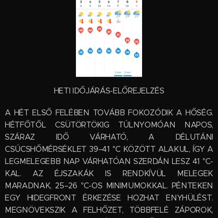
HETI IDŐJÁRÁS-ELŐREJELZÉS
A HÉT ELSŐ FELÉBEN TOVÁBB FOKOZÓDIK A HŐSÉG.
HÉTFŐTŐL CSÜTÖRTÖKIG TÚLNYOMÓAN NAPOS,
SZÁRAZ IDŐ VÁRHATÓ, A DÉLUTÁNI
CSÚCSHŐMÉRSÉKLET 39–41 °C KÖZÖTT ALAKUL, ÍGY A
LEGMELEGEBB NAP VÁRHATÓAN SZERDÁN LESZ 41 °C-
KAL. AZ ÉJSZAKÁK IS RENDKÍVÜL MELEGEK
MARADNAK, 25–26 °C-OS MINIMUMOKKAL. PÉNTEKEN
EGY HIDEGFRONT ÉRKEZÉSE HOZHAT ENYHÜLÉST.
MEGNÖVEKSZIK A FELHŐZET, TÖBBFELÉ ZÁPOROK,