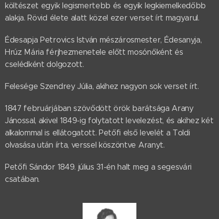
költészet egyik legismertebb és egyik legkiemelkedőbb
alakja. Rövid élete alatt közel ezer verset írt magyarul.
Édesapja Petrovics István mészárosmester, Édesanyja,
Hrúz Mária férjhezmenetele előtt mosónőként és
cselédként dolgozott.
Felesége Szendrey Júlia, akihez nagyon sok verset írt.
1847 februárjában szövődött örök barátsága Arany
Jánossal, akivel 1849-ig folytatott levelezést, és akihez két
alkalommal is ellátogatott. Petőfi első levelét a Toldi
olvasása után írta, verssel köszöntve Aranyt.
Petőfi Sándor 1849. július 31-én halt meg a segesvári
csatában.