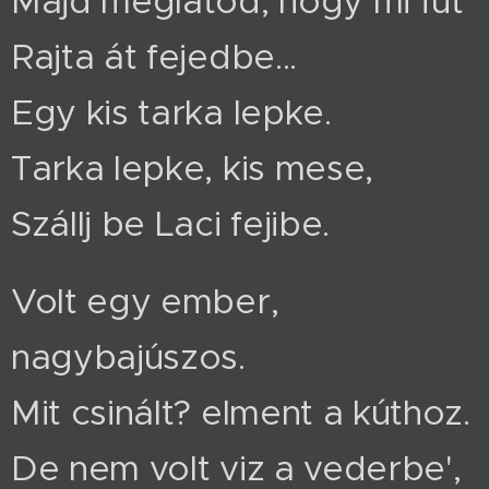
Majd meglátod, hogy mi fut
Rajta át fejedbe...
Egy kis tarka lepke.
Tarka lepke, kis mese,
Szállj be Laci fejibe.
Volt egy ember,
nagybajúszos.
Mit csinált? elment a kúthoz.
De nem volt viz a vederbe',