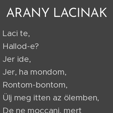
ARANY LACINAK
Laci te,
Hallod-e?
Jer ide,
Jer, ha mondom,
Rontom-bontom,
Ülj meg itten az ölemben,
De ne moccanj, mert