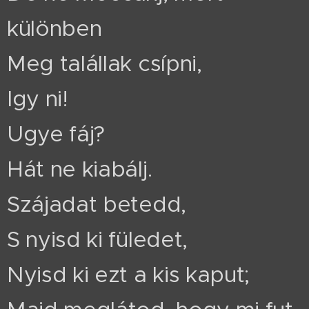
különben
Meg talállak csípni,
Igy ni!
Ugye fáj?
Hát ne kiabálj.
Szájadat betedd,
S nyisd ki füledet,
Nyisd ki ezt a kis kaput;